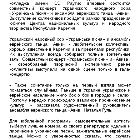
колледжа имени К.Э. Раутио впервые состоится
совместный концерт Украинского народного хора
«Украïнська пiсня» и ансамбля еврейского танца «Авив».
Выступление коллективов пройдет в рамках празднования
юбилея Центра национальных культур и народного
творчества Республики Карелия.
Украинский народный хор «Украïнська пiсня» и ансамбль
еврейского танца «Авив» - любительские коллективы,
хорошо известные в Карелии и за пределами республики.
Их выступления всегда собирают полные зрительные
залы. Совместный концерт «Украïнськой пiсни» и «Авива»
- своеобразный творческий эксперимент, ранее
коллективы выступали на одной сцене только в гала-
концертах.
- Такое сочетание только на первый взгляд может
показаться случайным. Раньше в Украине украинское и
еврейское население жило бок о бок в городах и селах.
Поэтому нередко происходило взаимное проникновение
культур, - рассказала художественный руководитель
ансамбля еврейского танца «Авив» Наталья Гуль.
Для юбилейной программы самодеятельные артисты
выберут лучшие номера из своего репертуара: удалые и
лирические украинские песни, зажигательные еврейские
танцы. Можно с уверенностью сказать, что скучать