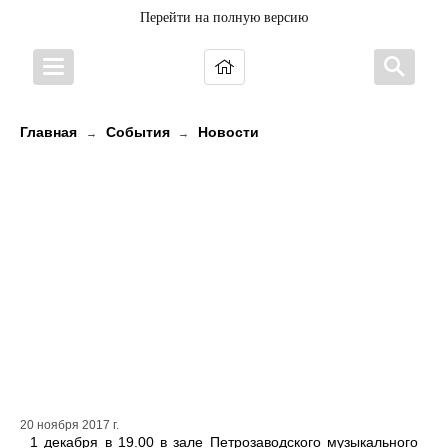
Перейти на полную версию
Главная
События
Новости
→
→
Юбилею Центра национальных
культур и народного творчества
Республики Карелия посвящается.
В Петрозаводске состоится
совместный концерт Украинского
народного хора и ансамбля
еврейского танца.
20 ноября 2017 г.
1 декабря в 19.00 в зале Петрозаводского музыкального