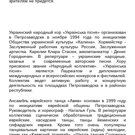
зрителям не придется.
Украинский народный хор «Украiнська пiсня» организован
в Петрозаводске в ноябре 1994 года по инициативе
Общества украинской культуры «Калина». Хормейстер -
Заслуженный работник культуры России, Заслуженная
артистка Карелии Клара Стасюк, аккомпаниатор - Денис
Городничин. В репертуаре – украинские народные,
казачьи и современные авторские песни. Хору
присвоено звание «Народный коллектив». «Украiнська
пiсня» является Лауреатом и дипломантом
международных и всероссийских конкурсов и фестивалей.
Коллектив ведет активную работу и концертную
деятельность на площадках Петрозаводска и в районах
республики.
Ансамбль еврейского танца «Авив» основан в 1999 году
по инициативе еврейской общины Петрозаводска.
Руководитель и хореограф - Наталья Гуль. В репертуаре
коллектива сценически обработанные традиционные
еврейские, хасидские танцы, танцы йеменских и
сифардских евреев. Кроме того очень популярны
танцевальные картинки на еврейские (идиш) мелодии,
такие как «Киевский трамвай», «Школа танцев Соломона