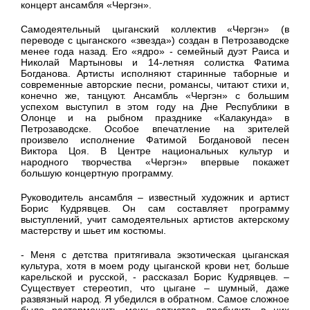
концерт ансамбля «Чергэн».
Самодеятельный цыганский коллектив «Чергэн» (в
переводе с цыганского «звезда») создан в Петрозаводске
менее года назад. Его «ядро» - семейный дуэт Раиса и
Николай Мартыновы и 14-летняя солистка Фатима
Богданова. Артисты исполняют старинные таборные и
современные авторские песни, романсы, читают стихи и,
конечно же, танцуют. Ансамбль «Чергэн» с большим
успехом выступил в этом году на Дне Республики в
Олонце и на рыбном празднике «Калакунда» в
Петрозаводске. Особое впечатление на зрителей
произвело исполнение Фатимой Богдановой песен
Виктора Цоя. В Центре национальных культур и
народного творчества «Чергэн» впервые покажет
большую концертную программу.
Руководитель ансамбля – известный художник и артист
Борис Кудрявцев. Он сам составляет программу
выступлений, учит самодеятельных артистов актерскому
мастерству и шьет им костюмы.
- Меня с детства притягивала экзотическая цыганская
культура, хотя в моем роду цыганской крови нет, больше
карельской и русской, - рассказал Борис Кудрявцев. –
Существует стереотип, что цыгане – шумный, даже
развязный народ. Я убедился в обратном. Самое сложное
было растормошить моих артистов, пробудить в них