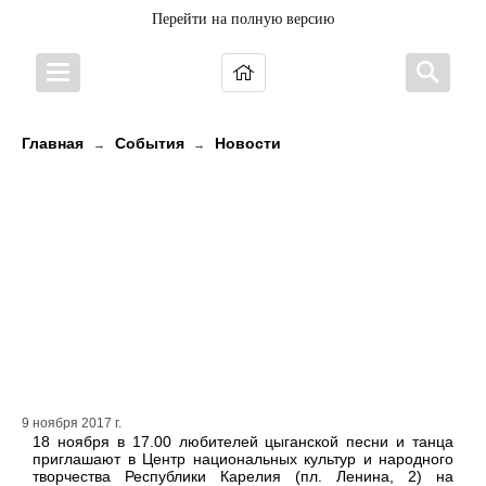
Перейти на полную версию
Главная
События
Новости
→
→
Юбилею Центра национальных
культур и народного творчества
Республики Карелия посвящается.
В Петрозаводске с концертом
выступит цыганский ансамбль
«Чергэн»
9 ноября 2017 г.
18 ноября в 17.00 любителей цыганской песни и танца
приглашают в Центр национальных культур и народного
творчества Республики Карелия (пл. Ленина, 2) на