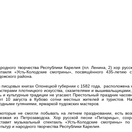
ных культур и народного
релия посвящается. В
ремьеру музыкального спектакл
родного творчества Республики Карелия (пл. Ленина, 2) хор русс
такля «Усть-Колодские смотрины», посвящённого 435-летию с
дожского района.
 в писцовых книгах Олонецкой губернии с 1582 года, расположена 
астерами плотницкого искусства, сказителями и вышивальщицами,
ь и культурные традиции не угасают. Престольный праздник часовн
 10 августа в Кубово сотни местных жителей и туристов. На
одными гуляниями, ярмаркой пудожских мастеров.
 которые не смогли побывать на летнем праздновании, есть во
ыезжая из Петрозаводска. Хор русской песни «Питарицы», сох
тавит музыкальный спектакль «Усть-Колодские смотрины» по
льтур и народного творчества Республики Карелия.