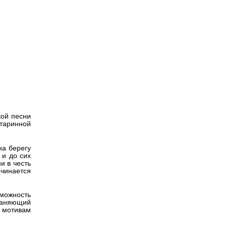
Версия для
слабовидящих
я о
кой песни
таринной
на берегу
 и до сих
и в честь
чинается
зможность
раняющий
 мотивам