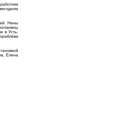
 работник
ежегодном
лей: Нины
колаевны
и в Усть-
Кораблёва
становкой
в, Елена