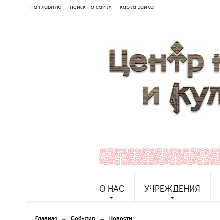
на главную
поиск по сайту
карта сайта
О НАС
УЧРЕЖДЕНИЯ
Главная
→
События
→
Новости