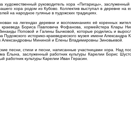
ла художественный руководитель хора «Питарицы», заслуженный
нашего хора родом из Кубово. Коллектив выступал в деревне на 
елей на народное гулянье в пудожских традициях.
снован на легендах деревни и воспоминаниях её коренных жите
, краеведа Бориса Павловича Фофанова, хормейстера Клары Ни
Зинаиды Поповой и Галины Бычковой, которые родились и выросл
ва Пудожского историко-краеведческого музея имени Александра 
ы Александровны Мининой и Елены Владимировны Зиновьевой.
ские песни, стихи и песни, написанные участницами хора. Над по
ма Ёлына, заслуженный работник культуры Карелии Борис Шусто
ый работник культуры Карелии Иван Герасин.