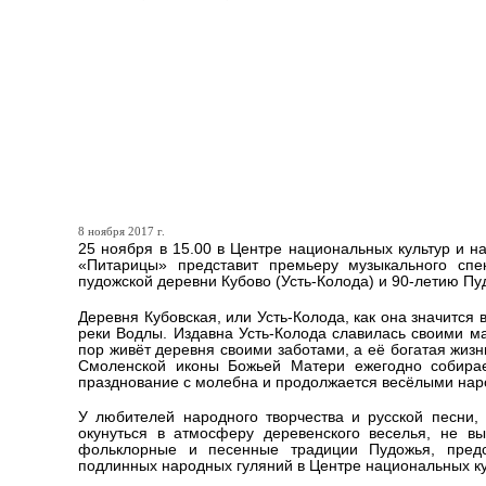
Юбилею Центра еациональ
творчества Республики Ка
Петрозаводске покажут п
пудожской деревне
8 ноября 2017 г.
25 ноября в 15.00 в Центре национальных культур и на
«Питарицы» представит премьеру музыкального спек
пудожской деревни Кубово (Усть-Колода) и 90-летию Пу
Деревня Кубовская, или Усть-Колода, как она значится
реки Водлы. Издавна Усть-Колода славилась своими м
пор живёт деревня своими заботами, а её богатая жизн
Смоленской иконы Божьей Матери ежегодно собирает
празднование с молебна и продолжается весёлыми нар
У любителей народного творчества и русской песни,
окунуться в атмосферу деревенского веселья, не в
фольклорные и песенные традиции Пудожья, предс
подлинных народных гуляний в Центре национальных ку