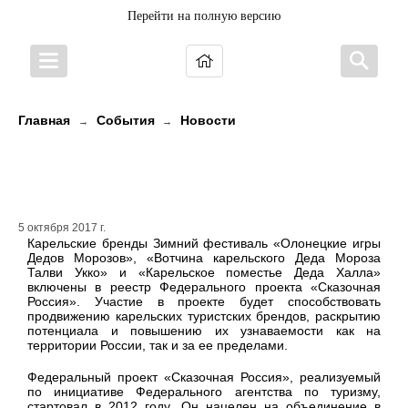
Перейти на полную версию
Главная
События
Новости
→
→
Карельские герои вошли в
«сказочный» список России
5 октября 2017 г.
Карельские бренды Зимний фестиваль «Олонецкие игры
Дедов Морозов», «Вотчина карельского Деда Мороза
Талви Укко» и «Карельское поместье Деда Халла»
включены в реестр Федерального проекта «Сказочная
Россия». Участие в проекте будет способствовать
продвижению карельских туристских брендов, раскрытию
потенциала и повышению их узнаваемости как на
территории России, так и за ее пределами.
Федеральный проект «Сказочная Россия», реализуемый
по инициативе Федерального агентства по туризму,
стартовал в 2012 году. Он нацелен на объединение в