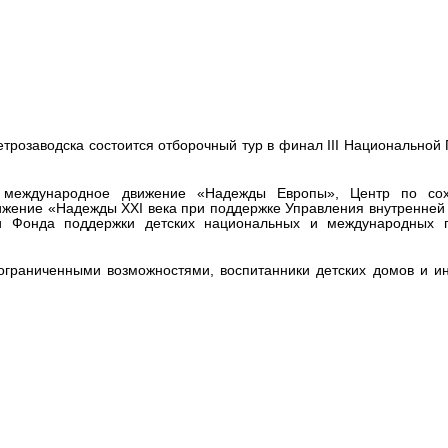
Национальной Премии «Будуще
аводске 30 сентября
трозаводска состоится отборочный тур в финал III Национальной
е международное движение «Надежды Европы», Центр по со
ижение «Надежды XXI века при поддержке Управления внутренней
и Фонда поддержки детских национальных и международных 
ограниченными возможностями, воспитанники детских домов и и