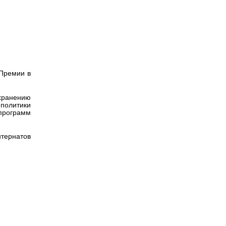
Версия для
е
слабовидящих
 Премии в
хранению
 политики
программ
нтернатов