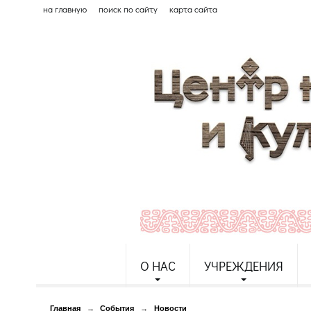
на главную
поиск по сайту
карта сайта
О НАС
УЧРЕЖДЕНИЯ
Главная
→
События
→
Новости