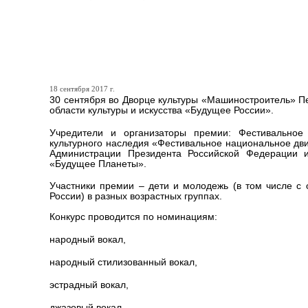
Отборочный тур в финал 
России» пройдет в Петроз
18 сентября 2017 г.
30 сентября во Дворце культуры «Машиностроитель» Пе
области культуры и искусства «Будущее России».
Учредители и организаторы премии: Фестивально
культурного наследия «Фестивальное национальное дв
Администрации Президента Российской Федерации 
«Будущее Планеты».
Участники премии – дети и молодежь (в том числе с 
России) в разных возрастных группах.
Конкурс проводится по номинациям:
народный вокал,
народный стилизованный вокал,
эстрадный вокал,
джазовый вокал,