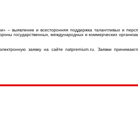
и» – выявление и всесторонняя поддержка талантливых и персп
тороны государственных, международных и коммерческих организ
электронную заявку на сайте natpremium.ru. Заявки принимают
035, Россия, Республика Карелия,
Петрозаводск, пл. Ленина, 2
/факс (8142) 55–95–00
ail:
etnodomrk@yandex.ru
фик работы:
ПТ с 9.00 до 17.00