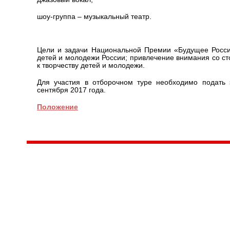
шоу-группа – музыкальный театр.
Цели и задачи Национальной Премии «Будущее Росси
детей и молодежи России; привлечение внимания со с
к творчеству детей и молодежи.
Для участия в отборочном туре необходимо подать 
сентября 2017 года.
Положение
Центр народного творчества и культурных инициатив
185
г. 
"Вытворяем всё
тел
самое традиционное,
e-m
культурное и
Гра
народное"
ПН-