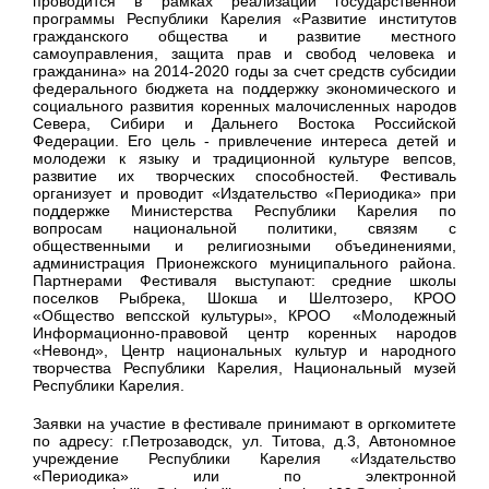
проводится в рамках реализации государственной
программы Республики Карелия «Развитие институтов
гражданского общества и развитие местного
самоуправления, защита прав и свобод человека и
гражданина» на 2014-2020 годы за счет средств субсидии
федерального бюджета на поддержку экономического и
социального развития коренных малочисленных народов
Севера, Сибири и Дальнего Востока Российской
Федерации. Его цель - привлечение интереса детей и
молодежи к языку и традиционной культуре вепсов,
развитие их творческих способностей. Фестиваль
организует и проводит «Издательство «Периодика» при
поддержке Министерства Республики Карелия по
вопросам национальной политики, связям с
общественными и религиозными объединениями,
администрация Прионежского муниципального района.
Партнерами Фестиваля выступают: средние школы
поселков Рыбрека, Шокша и Шелтозеро, КРОО
«Общество вепсской культуры», КРОО «Молодежный
Информационно-правовой центр коренных народов
«Невонд», Центр национальных культур и народного
творчества Республики Карелия, Национальный музей
Республики Карелия.
Заявки на участие в фестивале принимают в оргкомитете
по адресу: г.Петрозаводск, ул. Титова, д.3, Автономное
учреждение Республики Карелия «Издательство
«Периодика» или по электронной