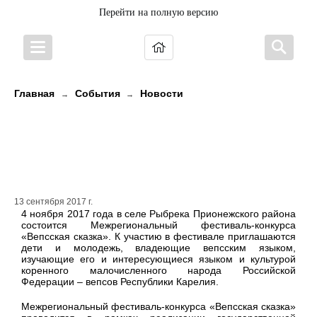
Перейти на полную версию
Главная
События
Новости
→
→
Детей и молодежь приглашают
принять участие в фестивале-
конкурсе «Вепсская сказка»
13 сентября 2017 г.
4 ноября 2017 года в селе Рыбрека Прионежского района
состоится Межрегиональный фестиваль-конкурса
«Вепсская сказка». К участию в фестивале приглашаются
дети и молодежь, владеющие вепсским языком,
изучающие его и интересующиеся языком и культурой
коренного малочисленного народа Российской
Федерации – вепсов Республики Карелия.
Межрегиональный фестиваль-конкурса «Вепсская сказка»