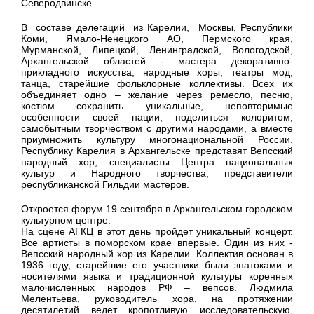
Северодвинске.
В составе делегаций из Карелии, Москвы, Республики
Коми, Ямало-Ненецкого АО, Пермского края,
Мурманской, Липецкой, Ленинградской, Вологодской,
Архангельской областей - мастера декоративно-
прикладного искусства, народные хоры, театры мод,
танца, старейшие фольклорные коллективы. Всех их
объединяет одно – желание через ремесло, песню,
костюм сохранить уникальные, неповторимые
особенности своей нации, поделиться колоритом,
самобытным творчеством с другими народами, а вместе
приумножить культуру многонациональной России.
Республику Карелия в Архангельске представят Вепсский
народный хор, специалисты Центра национальных
культур и Народного творчества, представители
республиканской Гильдии мастеров.
Откроется форум 19 сентября в Архангельском городском
культурном центре.
На сцене АГКЦ в этот день пройдет уникальный концерт.
Все артисты в поморском крае впервые. Один из них -
Вепсский народный хор из Карелии. Коллектив основан в
1936 году, старейшие его участники были знатоками и
носителями языка и традиционной культуры коренных
малочисленных народов РФ – вепсов. Людмила
Мелентьева, руководитель хора, на протяжении
десятилетий ведет кропотливую исследовательскую,