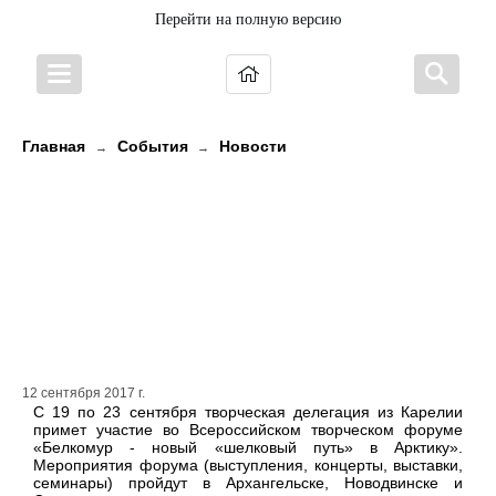
Перейти на полную версию
Главная
События
Новости
→
→
Мастера декоративно-
прикладного искусства и
Вепсский народный хор
представят культуру Карелии на
форуме «Белкомур»
12 сентября 2017 г.
С 19 по 23 сентября творческая делегация из Карелии
примет участие во Всероссийском творческом форуме
«Белкомур - новый «шелковый путь» в Арктику».
Мероприятия форума (выступления, концерты, выставки,
семинары) пройдут в Архангельске, Новодвинске и