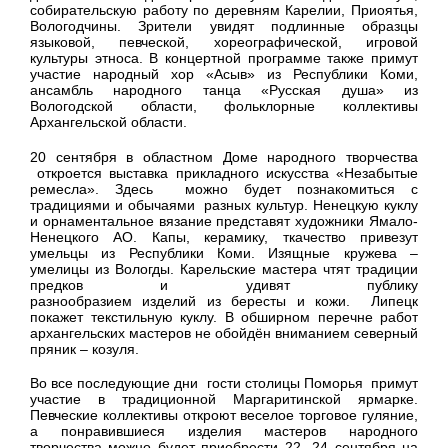
собирательскую работу по деревням Карелии, Приоятья,
Вологодчины. Зрители увидят подлинные образцы
языковой, певческой, хореографической, игровой
культуры этноса. В концертной программе также примут
участие народный хор «Асыв» из Республики Коми,
ансамбль народного танца «Русская душа» из
Вологодской области, фольклорные коллективы
Архангельской области.
20 сентября в областном Доме народного творчества
откроется выставка прикладного искусства «Незабытые
ремесла». Здесь можно будет познакомиться с
традициями и обычаями разных культур. Ненецкую куклу
и орнаментальное вязание представят художники Ямало-
Ненецкого АО. Капы, керамику, ткачество привезут
умельцы из Республики Коми. Изящные кружева –
умелицы из Вологды. Карельские мастера чтят традиции
предков и удивят публику
разнообразием изделий из бересты и кожи. Липецк
покажет текстильную куклу. В обширном перечне работ
архангельских мастеров не обойдён вниманием северный
пряник – козуля.
Во все последующие дни гости столицы Поморья примут
участие в традиционной Маргаритинской ярмарке.
Певческие коллективы откроют веселое торговое гуляние,
а понравившиеся изделия мастеров народного
творчества можно будет приобрести 22 -24 сентября на