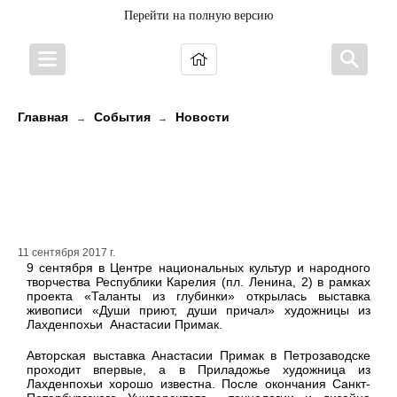
Перейти на полную версию
Главная
События
Новости
→
→
В Петрозаводске открылась
выставка художницы из
Приладожья
11 сентября 2017 г.
9 сентября в Центре национальных культур и народного
творчества Республики Карелия (пл. Ленина, 2) в рамках
проекта «Таланты из глубинки» открылась выставка
живописи «Души приют, души причал» художницы из
Лахденпохьи Анастасии Примак.
Авторская выставка Анастасии Примак в Петрозаводске
проходит впервые, а в Приладожье художница из
Лахденпохьи хорошо известна. После окончания Санкт-