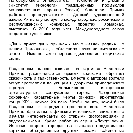
Петербургского Университета технологии и дизайна
(Институт технологий традиционных промыслов
малочисленных народов России), Анастасия Примак
работает преподавателем в Детской художественной
школе. Активно участвует в международных, российских и
республиканских конкурсах, проектах, ярмарках,
выставках. С 2016 года член Международного союза
педагогов-художников.
«Души приют, души причал» - это о «малой родине», о
нашем Приладожье, - объяснила название выставки ее
автор. – Именно там я черпаю вдохновение, творческие
силы.
Лахденпохья словно оживает на картинах Анастасии
Примак, расцвечивается яркими красками, обретает
сказочность и таинственность. Вместе с автором зрители
могут прогуляться по улицам и дворикам приладожского
городка. Большинство интересных
архитектурных сооружений города Лахденпохья
сохранили характерные черты финской архитектуры
конца XIX - начала ХХ века. Чтобы понять, какой была
Лахденпохья в середине прошлого века, Анастасия
Примак обратилась к финским источникам, внимательно
изучала интернет-сайты со старыми фотографиями и
видеосъемками. Кроме работ из серии «Лахденпохья.
Иллюзия старого города» на выставке представлены
картины, объединенные другими темами: «Животные