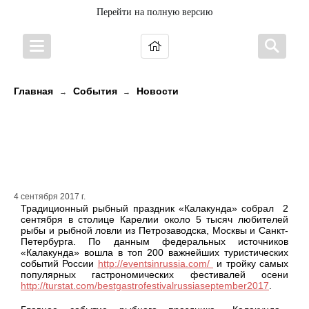
Перейти на полную версию
Главная
События
Новости
→
→
В Петрозаводске с огромным
успехом прошел традиционный
рыбный праздник «Калакунда»
4 сентября 2017 г.
Традиционный рыбный праздник «Калакунда» собрал 2
сентября в столице Карелии около 5 тысяч любителей
рыбы и рыбной ловли из Петрозаводска, Москвы и Санкт-
Петербурга. По данным федеральных источников
«Калакунда» вошла в топ 200 важнейших туристических
событий России
http://eventsinrussia.com/
и тройку самых
популярных гастрономических фестивалей осени
http://turstat.com/bestgastrofestivalrussiaseptember2017
.