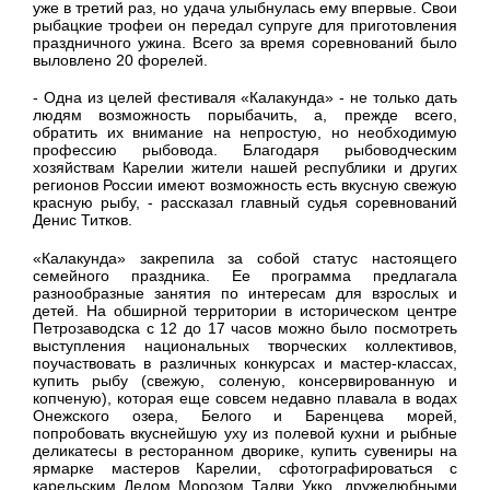
уже в третий раз, но удача улыбнулась ему впервые. Свои
рыбацкие трофеи он передал супруге для приготовления
праздничного ужина. Всего за время соревнований было
выловлено 20 форелей.
- Одна из целей фестиваля «Калакунда» - не только дать
людям возможность порыбачить, а, прежде всего,
обратить их внимание на непростую, но необходимую
профессию рыбовода. Благодаря рыбоводческим
хозяйствам Карелии жители нашей республики и других
регионов России имеют возможность есть вкусную свежую
красную рыбу, - рассказал главный судья соревнований
Денис Титков.
«Калакунда» закрепила за собой статус настоящего
семейного праздника. Ее программа предлагала
разнообразные занятия по интересам для взрослых и
детей. На обширной территории в историческом центре
Петрозаводска с 12 до 17 часов можно было посмотреть
выступления национальных творческих коллективов,
поучаствовать в различных конкурсах и мастер-классах,
купить рыбу (свежую, соленую, консервированную и
копченую), которая еще совсем недавно плавала в водах
Онежского озера, Белого и Баренцева морей,
попробовать вкуснейшую уху из полевой кухни и рыбные
деликатесы в ресторанном дворике, купить сувениры на
ярмарке мастеров Карелии, сфотографироваться с
карельским Дедом Морозом Талви Укко, дружелюбными