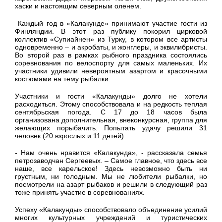
хаски и настоящим северным оленем.
Каждый год в «Калакунде» принимают участие гости из
Финляндии. В этот раз публику покорил цирковой
коллектив «Супиайнен» из Турку, в котором все артисты
одновременно – и акробаты, и жонглеры, и эквилибристы.
Во второй раз в рамках рыбного праздника состоялись
соревнования по велоспорту для самых маленьких. Их
участники удивили невероятным азартом и красочными
костюмами на тему рыбалки.
Участники и гости «Калакунды» долго не хотели
расходиться. Этому способствовала и на редкость теплая
сентябрьская погода. С 17 до 18 часов была
организована дополнительная, внеконкурсная, группа для
желающих порыбачить. Попытать удачу решили 31
человек (20 взрослых и 11 детей).
- Нам очень нравится «Калакунда», - рассказала семья
петрозаводчан Сергеевых. – Самое главное, что здесь все
наше, все карельское! Здесь невозможно быть ни
грустным, ни голодным. Мы не любители рыбалки, но
посмотрели на азарт рыбаков и решили в следующий раз
тоже принять участие в соревнованиях.
Успеху «Калакунды» способствовало объединение усилий
многих культурных учреждений и туристических