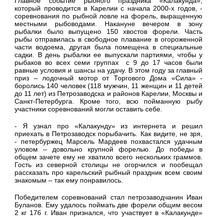
Главное событие рыбного праздника «Калакунда»,
который проводится в Карелии с начала 2000-х годов, -
соревнования по рыбной ловле на форель, выращенную
местными рыбоводами. Накануне вечером в зону
рыбалки было выпущено 150 хвостов форели. Часть
рыбы отправилась в свободное плавание в огороженной
части водоема, другая была помещена в специальные
садки. В день рыбалки ее выпускали партиями, чтобы у
рыбаков во всех семи группах с 9 до 17 часов были
равные условия и шансы на удачу. В этом году за главный
приз – лодочный мотор от Торгового Дома «Сила» -
боролись 140 человек (118 мужчин, 11 женщин и 11 детей
до 11 лет) из Петрозаводска и районов Карелии, Москвы и
Санкт-Петербурга. Кроме того, всю пойманную рыбу
участники соревнований могли оставить себе.
- Я узнал про «Калакунду» из интернета и решил
приехать в Петрозаводск порыбачить. Как видите, не зря,
- петербуржец Марсель Мардеев похвастался удачным
уловом – довольно крупной форелью. До победы в
общем зачете ему не хватило всего нескольких граммов.
Гость из северной столицы не огорчился и пообещал
рассказать про карельский рыбный праздник всем своим
знакомым – так ему понравилось.
Победителем соревнований стал петрозаводчанин Иван
Буланов. Ему удалось поймать две форели общим весом
2 кг 176 г. Иван признался, что участвует в «Калакунде»