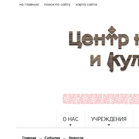
на главную
поиск по сайту
карта сайта
О НАС
УЧРЕЖДЕНИЯ
Главная
→
События
→
Новости