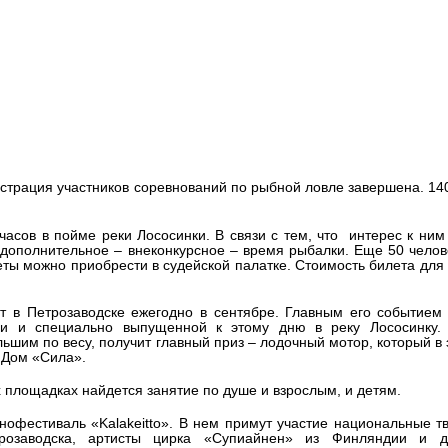
соревнований по рыбной ловле 
авершена. Будет организована
страция участников соревнований по рыбной ловле завершена. 14
асов в пойме реки Лососинки. В связи с тем, что интерес к ним
 дополнительное – внеконкурсное – время рыбалки. Еще 50 челов
еты можно приобрести в судейской палатке. Стоимость билета для
 в Петрозаводске ежегодно в сентябре. Главным его событием 
и и специально выпущенной к этому дню в реку Лососинку. 
шим по весу, получит главный приз – лодочный мотор, который в 
 Дом «Сила».
 площадках найдется занятие по душе и взрослым, и детям.
тнофестиваль «Kalakeitto». В нем примут участие национальные т
трозаводска, артисты цирка «Супиайнен» из Финляндии и д