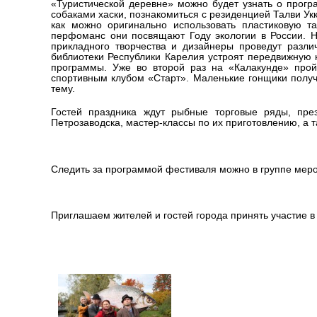
«Туристической деревне» можно будет узнать о прог
собаками хаски, познакомиться с резиденцией Талви Ук
как можно оригинально использовать пластиковую т
перфоманс они посвящают Году экологии в России. Н
прикладного творчества и дизайнеры проведут разл
библиотеки Республики Карелия устроят передвижную 
программы. Уже во второй раз на «Калакунде» прой
спортивным клубом «Старт». Маленькие гонщики получа
тему.
Гостей праздника ждут рыбные торговые ряды, пр
Петрозаводска, мастер-классы по их приготовлению, а 
Следить за программой фестиваля можно в группе мероп
Приглашаем жителей и гостей города принять участие в