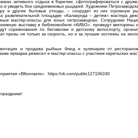
раммах активного отдыха в Карелии, сфотографироваться с дру
ко и увидеть бои средневековых рыцарей. Художники Петрозаводска
ару и другие бытовые отходы, – соорудят из них огромную ры
а развлекательной площадке «Калакунда – детям» мастера деко
ичные мастер-классы для юных петрозаводчан. Сотрудники Наци
книжную выставку в библиомобиле «КИБО», проведут викторины 
дут соревнования по беговелам и детскому велоспорту, органи
т призы не только за скорость, но и за лучшие костюмы на экол
езентация и продажа рыбных блюд и кулинарии от ресторано
также ярмарка ремесел и мастер-классы с участием карельских мас
риятия «ВКонтакте»: https://vk.com/public127106240
 празднике!