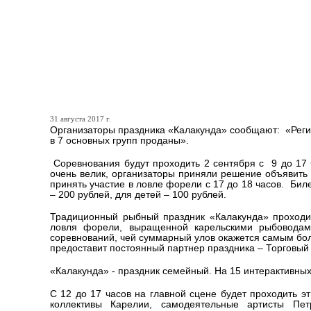
Регистрация участников 
празднике «Калакунда» з
дополнительная группа
31 августа 2017 г.
Организаторы праздника «Калакунда» сообщают: «Реги
в 7 основных групп проданы».
Соревнования будут проходить 2 сентября с 9 до 17 ч
очень велик, организаторы приняли решение объявить
принять участие в ловле форели с 17 до 18 часов. Бил
– 200 рублей, для детей – 100 рублей.
Традиционный рыбный праздник «Калакунда» проходит
ловля форели, выращенной карельскими рыбоводам
соревнований, чей суммарный улов окажется самым боль
предоставит постоянный партнер праздника – Торговый
«Калакунда» - праздник семейный. На 15 интерактивных
С 12 до 17 часов на главной сцене будет проходить э
коллективы Карелии, самодеятельные артисты Пе