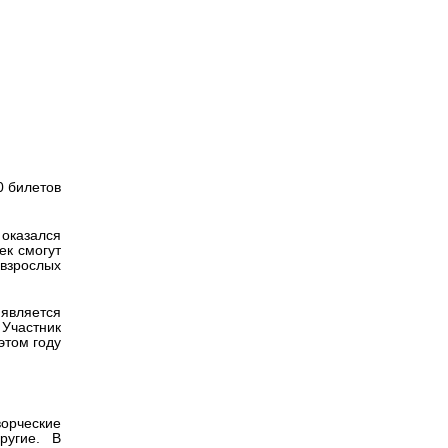
Версия для
на
слабовидящих
0 билетов
 оказался
ек смогут
 взрослых
является
Участник
этом году
ворческие
ругие. В