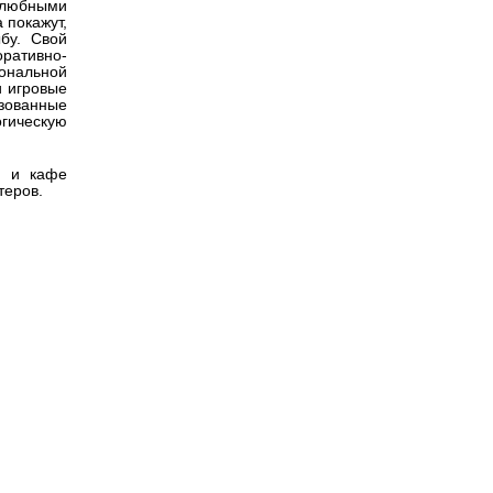
желюбными
 покажут,
бу. Свой
ративно-
ональной
и игровые
зованные
огическую
в и кафе
теров.