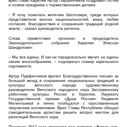
врио главы Карелии Артур Парфенчиков поздравил гостей
и хозяев праздника с торжественными датами:
- Я хочу пожелать жителям Шелтозера, среди которых
представители многих национальностей, мира, любви
согласия, благоденствия и сохранения традиций родной
земли, - сказал руководитель региона.
Слова приветствия произнес и председатель
Законодательного собрания Карелии Элиссан
Шандалович.
– Мы все едины. И как ни парадоксально звучит, но едины
своим многообразием, – подчеркнул спикер карельского
парламента.
Артур Парфенчиков вручил Благодарственное письмо за
большой вклад в сохранение национальных традиций и
культуры вепсского народа художественному
руководителю Вепсского народного хора Заслуженному
работнику культуры России и Карелии, Лауреату
Государственной премии «Душа России» Людмиле
Мелентьевой и лично пообщался с прославленным
творческим коллективом. Врио Главы Республики обещал
самодеятельным артистам решить вопрос местом для
репетиций Вепсского хора.
Праздник 2017 года проходил под девизом «Живая нить