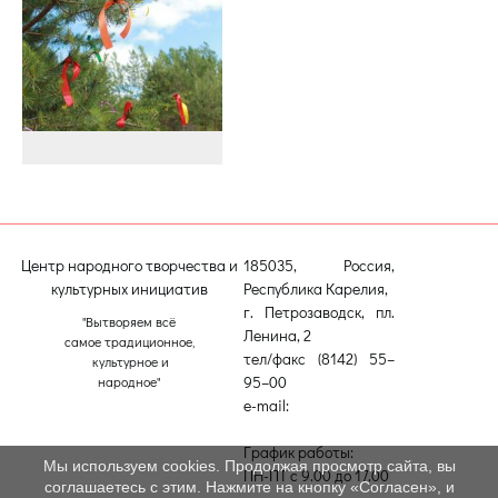
Центр народного творчества и
185035, Россия,
культурных инициатив
Республика Карелия,
г. Петрозаводск, пл.
"Вытворяем всё
Ленина, 2
самое традиционное,
тел/факс (8142) 55–
культурное и
95–00
народное"
e-mail:
etnodomrk@yandex.ru
График работы:
Мы используем cookies. Продолжая просмотр сайта, вы
ПН-ПТ с 9.00 до 17.00
соглашаетесь с этим. Нажмите на кнопку «Согласен», и