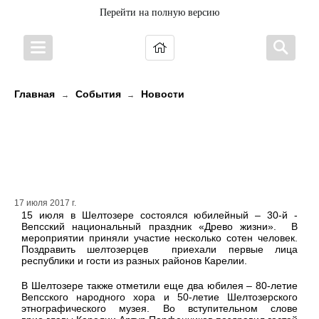
Перейти на полную версию
Главная
События
Новости
→
→
Вепсскому национальному
празднику «Древо жизни»
исполнилось 30 лет
17 июля 2017 г.
15 июля в Шелтозере состоялся юбилейный – 30-й -
Вепсский национальный праздник «Древо жизни». В
мероприятии приняли участие несколько сотен человек.
Поздравить шелтозерцев приехали первые лица
республики и гости из разных районов Карелии.
В Шелтозере также отметили еще два юбилея – 80-летие
Вепсского народного хора и 50-летие Шелтозерского
этнографического музея. Во вступительном слове