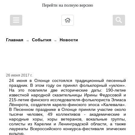
Перейти на полную версию
Главная
События
Новости
→
→
Сводный хор Карелии выступил
на песенном празднике в Олонце
26 июня 2017 г.
24 июня в Олонце состоялся традиционный песенный
праздник. В этом году он принял фольклорный «уклон».
На это повлияли две исторические даты: 190-летие
известной народной сказительницы Ирины Федосовой и
215-летие финского исследователя-фольклориста Элиаса
Лённрота, создателя карело-финского эпоса «Калевала».
В Песенном празднике в Олонце приняли участие около
тысячи человек, 49 коллективов - академические и
народные хоры, хоры ветеранов, вокальные группы,
солисты из Карелии и Ленинградской области, а также
лауреаты Всероссийского конкурса-фестиваля эпических
культур.