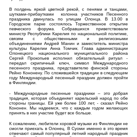
В полдень яркой цветной рекой, с пенями и танцами,
шутками-прибаутками колонна участников Песенного
праздника двинулась по улицам Олонца. В 13.00 в
Городском парке состоялось Торжественное открытие
певческого форума. Собравшихся приветствовали
министр Республики Карелия по национальной политике,
связям с общественными и религиозными
объединениями Андрей Манин и заместитель министра
культуры Карелии Анна Томчик. Глава администрации
Олонецкого национального муниципального района
Сергей Прокопьев исполнил обязательный ритуал -
передал скрипичный ключ, символ Международного
песенного праздника, представителю финской стороны
Рейно Кононену. По сложившейся традиции в следующем
году Международный песенный праздник должен пройти
в Финляндии.
- Международные песенные праздники – это добрая
традиция, которая объединяет карельский народ по обе
стороны границы. Ей уже более 100 лет, - сказал Рейно
Кононен. Мы надеемся, что с каждым годом желающих
принять в них участие будет все больше.
К сожалению, любители хоровой музыки из Финляндии не
смогли приехать в Олонец. В Суоми именно в это время
отмечают самый популярный летний народный праздник