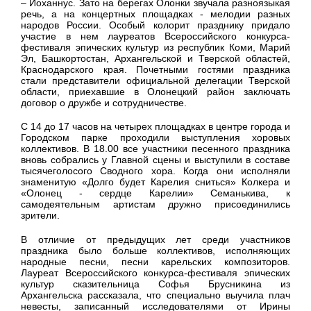
– Йоханнус. Зато на берегах Олонки звучала разноязыкая
речь, а на концертных площадках - мелодии разных
народов России. Особый колорит празднику придало
участие в нем лауреатов Всероссийского конкурса-
фестиваля эпических культур из республик Коми, Марий
Эл, Башкортостан, Архангельской и Тверской областей,
Краснодарского края. Почетными гостями праздника
стали представители официальной делегации Тверской
области, приехавшие в Олонецкий район заключать
договор о дружбе и сотрудничестве.
С 14 до 17 часов на четырех площадках в центре города и
Городском парке проходили выступления хоровых
коллективов. В 18.00 все участники песенного праздника
вновь собрались у Главной сцены и выступили в составе
тысячеголосого Сводного хора. Когда они исполняли
знаменитую «Долго будет Карелия сниться» Колкера и
«Олонец - сердце Карелии» Семанькива, к
самодеятельным артистам дружно присоединились
зрители.
В отличие от предыдущих лет среди участников
праздника было больше коллективов, исполняющих
народные песни, песни карельских композиторов.
Лауреат Всероссийского конкурса-фестиваля эпических
культур сказительница Софья Брусникина из
Архангельска рассказала, что специально выучила плач
невесты, записанный исследователями от Ирины