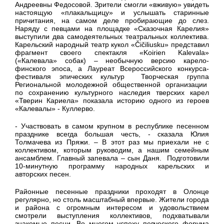
Андреевны Федосовой. Зрители смогли «вживую» увидеть
настоящую «плакальщицу» и услышать старинные
причитания, на самом деле пробирающие до слез.
Наряду с певцами на площадке «Сказочная Карелия»
выступили два самодеятельных театральных коллектива.
Карельский народный театр кукол «Čičiliusku» представил
фрагмент своего спектакля «Koirien Kalevala»
(«Калевала» собак) – необычную версию карело-
финского эпоса, а Лауреат Всероссийского конкурса-
фестиваля эпических культур Творческая группа
Региональной молодежной общественной организации
по сохранению культурного наследия тверских карел
«Тверин Кариела» показала историю одного из героев
«Калевалы» - Куллерво.
- Участвовать в самом крупном в республике песенном
празднике всегда большая честь, - сказала Юлия
Толмачева из Пряжи. – В этот раз мы приехали не с
коллективом, которым руководим, а нашим семейным
ансамблем. Главный запевала – сын Даня. Подготовили
10-минутную программу народных карельских и
авторских песен.
Районные песенные праздники проходят в Олонце
регулярно, но столь масштабный впервые. Жители города
и района с огромным интересом и удовольствием
смотрели выступления коллективов, подхватывали
знакомые песни. Во многом успеху певческого форума