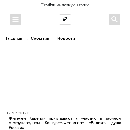
Перейти на полную версию
Главная
События
Новости
→
→
Международный фестиваль
содействия духовно-
нравственному и культурно-
историческому возрождению
русского мира «Великая Душа
России»
8 июня 2017 г.
Жителей Карелии приглашают к участию в заочном
международном Конкурсе-Фестивале «Великая душа
России».