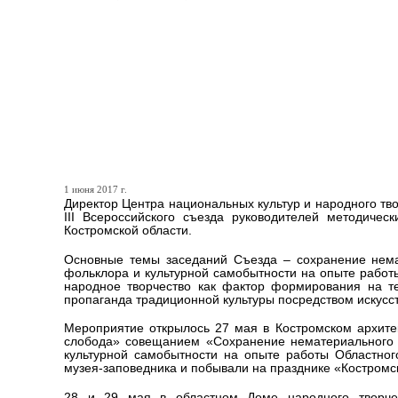
Директор Центра национа
творчества Республики К
участие в работе III Всер
методических служб в сф
1 июня 2017 г.
Директор Центра национальных культур и народного тв
III Всероссийского съезда руководителей методиче
Костромской области.
Основные темы заседаний Съезда – сохранение немат
фольклора и культурной самобытности на опыте работ
народное творчество как фактор формирования на т
пропаганда традиционной культуры посредством искусст
Мероприятие открылось 27 мая в Костромском архите
слобода» совещанием «Сохранение нематериального к
культурной самобытности на опыте работы Областног
музея-заповедника и побывали на празднике «Костромс
28 и 29 мая в областном Доме народного творчес