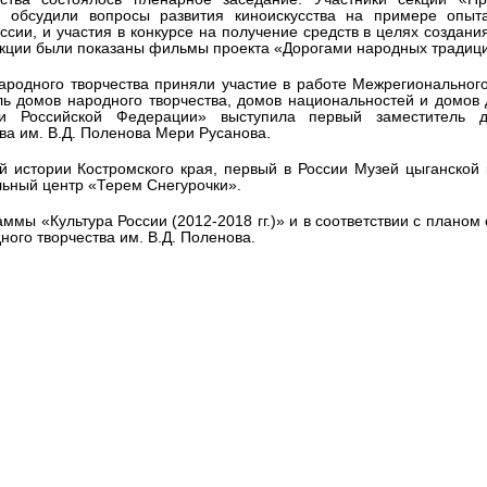
» обсудили вопросы развития киноискусства на примере опыт
сии, и участия в конкурсе на получение средств в целях создани
екции были показаны фильмы проекта «Дорогами народных традиц
ародного творчества приняли участие в работе Межрегионально
ь домов народного творчества, домов национальностей и домов
ки Российской Федерации» выступила первый заместитель д
ва им. В.Д. Поленова Мери Русанова.
 истории Костромского края, первый в России Музей цыганской 
льный центр «Терем Снегурочки».
мы «Культура России (2012-2018 гг.)» и в соответствии с планом
ого творчества им. В.Д. Поленова.