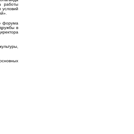
а работы
я условий
ий».
го форума
 дружбы в
иректора
культуры,
 основных