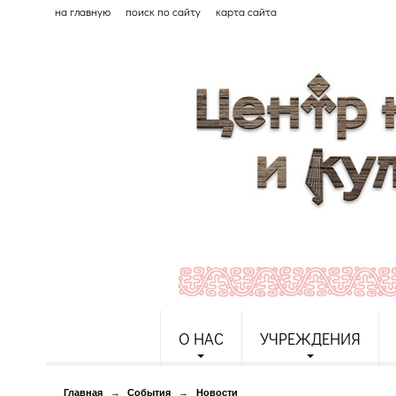
на главную
поиск по сайту
карта сайта
О НАС
УЧРЕЖДЕНИЯ
Главная
→
События
→
Новости