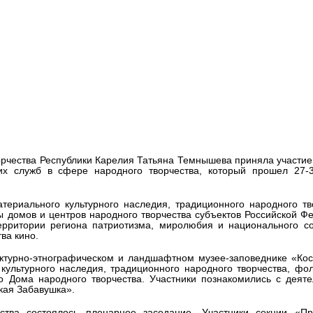
льных культур и народного
арелия Татьяна Темнышева при
оссийского съезда руководител
ере народного творчества
орчества Республики Карелия Татьяна Темнышева приняла участие
ских служб в сфере народного творчества, который прошел 27-
ериального культурного наследия, традиционного народного тв
ы домов и центров народного творчества субъектов Российской Ф
ерритории региона патриотизма, миролюбия и национального со
ва кино.
ктурно-этнографическом и ландшафтном музее-заповеднике «Кос
ультурного наследия, традиционного народного творчества, фо
о Дома народного творчества. Участники познакомились с деят
кая Забавушка».
тва состоялось пленарное заседание. Участники секции «Пр