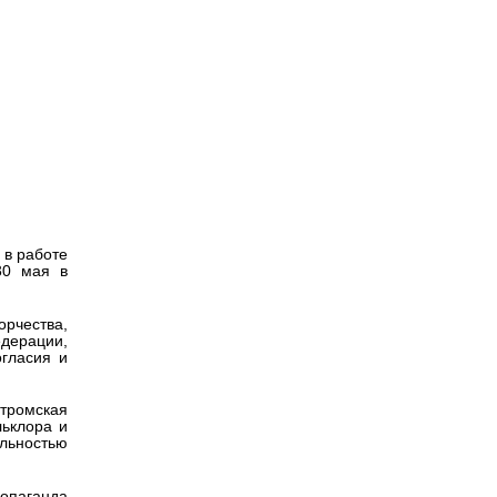
Версия для
слабовидящих
няла
ей
 в работе
30 мая в
орчества,
едерации,
гласия и
тромская
льклора и
ельностью
опаганда