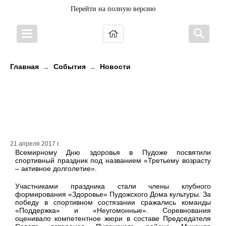
Перейти на полную версию
Главная
События
Новости
→
→
Спортивный праздник «Третьему
возрасту – активное долголетие»
состоялся в Пудоже
21 апреля 2017 г.
Всемирному Дню здоровья в Пудоже посвятили
спортивный праздник под названием «Третьему возрасту
– активное долголетие».
Участниками праздника стали члены клубного
формирования «Здоровье» Пудожского Дома культуры. За
победу в спортивном состязании сражались команды
«Поддержка» и «Неугомонные». Соревнования
оценивало компетентное жюри в составе Председателя