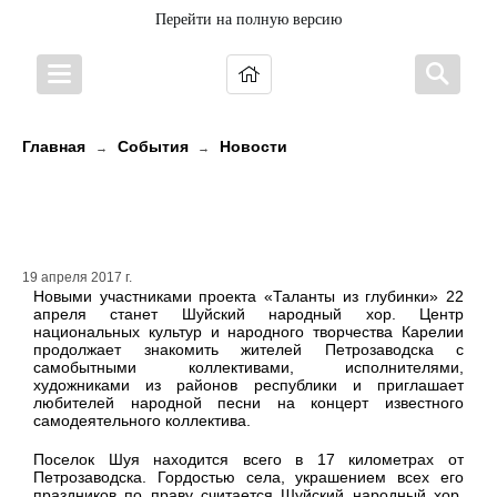
Перейти на полную версию
Главная
События
Новости
→
→
В проекте «Таланты из глубинки»
выступит Шуйский народный хор
19 апреля 2017 г.
Новыми участниками проекта «Таланты из глубинки» 22
апреля станет Шуйский народный хор. Центр
национальных культур и народного творчества Карелии
продолжает знакомить жителей Петрозаводска с
самобытными коллективами, исполнителями,
художниками из районов республики и приглашает
любителей народной песни на концерт известного
самодеятельного коллектива.
Поселок Шуя находится всего в 17 километрах от
Петрозаводска. Гордостью села, украшением всех его
праздников по праву считается Шуйский народный хор.