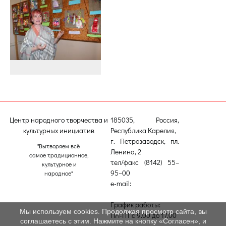
Центр народного творчества и
185035, Россия,
культурных инициатив
Республика Карелия,
г. Петрозаводск, пл.
"Вытворяем всё
Ленина, 2
самое традиционное,
тел/факс (8142) 55–
культурное и
95–00
народное"
e-mail:
etnodomrk@yandex.ru
График работы:
Мы используем cookies. Продолжая просмотр сайта, вы
ПН-ПТ с 9.00 до 17.00
соглашаетесь с этим. Нажмите на кнопку «Согласен», и