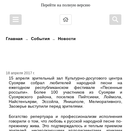
Перейти на полную версию
Главная
События
Новости
→
→
В Суоярви завершился фестиваль
«Песенные россыпи»
18 апреля 2017 г.
15 апреля зрительный зал Культурно-досугового центра
Суоярви собрал любителей народной песни на
ежегодном республиканском фестивале «Песенные
россыпи». Более 100 участников из Суоярви и
Суоярвского района, поселков Пийтсиеки, Лоймола,
Найстенъярви, Эссойла, Янишполе, Мелиоративного,
Заозерье выступили перед зрителями.
Богатство репертуара и профессионализм исполнения
говорили о том, что любовь к русской народной песне по-
прежнему жива. Это подтверждалось и теплым приемом
зрителей, несмолкающими аплодисментами, криками