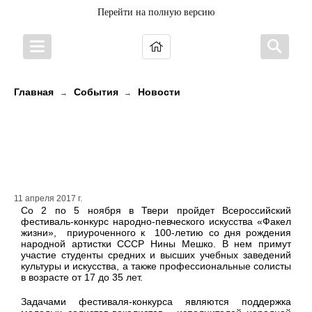
Перейти на полную версию
Главная
События
Новости
→
→
В Твери пройдет всероссийский
фестиваль народно-певческого
искусства «Факел жизни»
11 апреля 2017 г.
Со 2 по 5 ноября в Твери пройдет Всероссийский
фестиваль-конкурс народно-певческого искусства «Факел
жизни», приуроченного к 100-летию со дня рождения
народной артистки СССР Нины Мешко. В нем примут
участие студенты средних и высших учебных заведений
культуры и искусства, а также профессиональные солисты
в возрасте от 17 до 35 лет.
Задачами фестиваля-конкурса являются поддержка