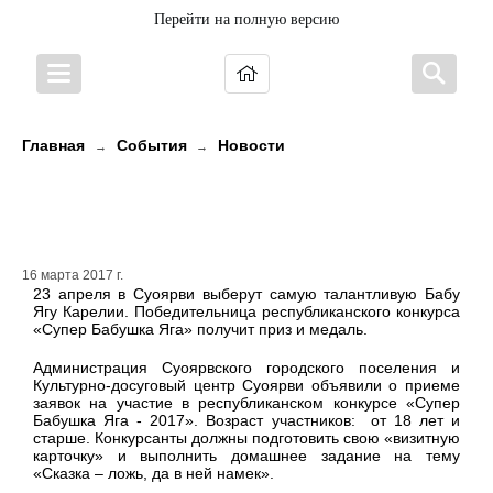
Перейти на полную версию
Главная
События
Новости
→
→
В Карелии выберут Супер Бабу
Ягу
16 марта 2017 г.
23 апреля в Суоярви выберут самую талантливую Бабу
Ягу Карелии. Победительница республиканского конкурса
«Супер Бабушка Яга» получит приз и медаль.
Администрация Суоярвского городского поселения и
Культурно-досуговый центр Суоярви объявили о приеме
заявок на участие в республиканском конкурсе «Супер
Бабушка Яга - 2017». Возраст участников: от 18 лет и
старше. Конкурсанты должны подготовить свою «визитную
карточку» и выполнить домашнее задание на тему
«Сказка – ложь, да в ней намек».