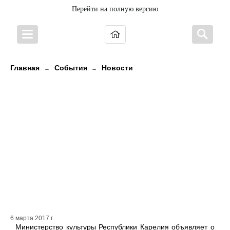
Перейти на полную версию
Главная
События
Новости
→
→
Начался прием документов на
присвоение (подтверждение)
званий «Народный коллектив
самодеятельного
художественного творчества» и
«Образцовый детский коллектив
художественного творчества»
6 марта 2017 г.
Министерство культуры Республики Карелия объявляет о