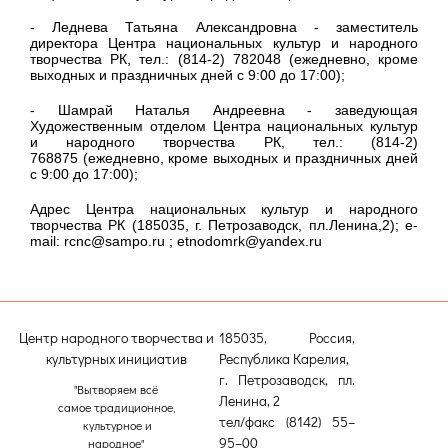
- Леднева Татьяна Александровна - заместитель
директора Центра национальных культур и народного
творчества РК, тел.: (814-2) 782048 (ежедневно, кроме
выходных и праздничных дней с 9:00 до 17:00);
- Шамрай Наталья Андреевна - заведующая
Художественным отделом Центра национальных культур
и народного творчества РК, тел.: (814-2)
768875 (ежедневно, кроме выходных и праздничных дней
с 9:00 до 17:00);
Адрес Центра национальных культур и народного
творчества РК (185035, г. Петрозаводск, пл.Ленина,2); e-
mail: rcnc@sampo.ru ; etnodomrk@yandex.ru
Центр народного творчества и
185035, Россия,
культурных инициатив
Республика Карелия,
г. Петрозаводск, пл.
"Вытворяем всё
Ленина, 2
самое традиционное,
тел/факс (8142) 55–
культурное и
95–00
народное"