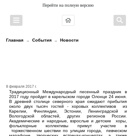
Перейти на полную версию
Главная
События
Новости
→
→
Столицей Международного
песенного праздника в 2017 году
станет карельский город Олонец
8 февраля 2017 г.
Традиционный Международный песенный праздник в
2017 году пройдет в карельском городе Олонце 24 июня.
В древней столице северного края ожидают прибытия
около двух тысяч гостей - хоровых коллективов из
Карелии, Финляндии, Эстонии, Ленинградской и
Вологодской областей, других регионов России.
Академические и народные, взрослые и детские хоры,
фольклорные коллективы примут участие в
торжественном шествии по улицам города, певческом
марафоне, творческих встречах-концертах, а также