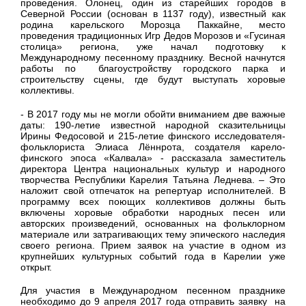
проведения. Олонец, один из старейших городов в
Северной России (основан в 1137 году), известный как
родина карельского Морозца Паккайне, место
проведения традиционных Игр Дедов Морозов и «Гусиная
столица» региона, уже начал подготовку к
Международному песенному празднику. Весной начнутся
работы по благоустройству городского парка и
строительству сцены, где будут выступать хоровые
коллективы.
- В 2017 году мы не могли обойти вниманием две важные
даты: 190-летие известной народной сказительницы
Ирины Федосовой и 215-летие финского исследователя-
фольклориста Элиаса Лённрота, создателя карело-
финского эпоса «Калвала» - рассказала заместитель
директора Центра национальных культур и народного
творчества Республики Карелия Татьяна Леднева. – Это
наложит свой отпечаток на репертуар исполнителей. В
программу всех поющих коллективов должны быть
включены хоровые обработки народных песен или
авторских произведений, основанных на фольклорном
материале или затрагивающих тему эпического наследия
своего региона. Прием заявок на участие в одном из
крупнейших культурных событий года в Карелии уже
открыт.
Для участия в Международном песенном празднике
необходимо до 9 апреля 2017 года отправить заявку на