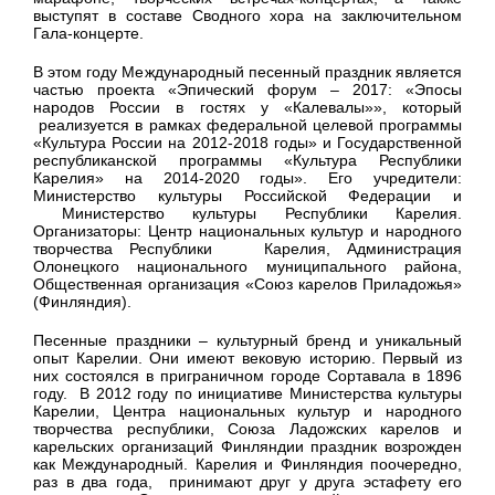
выступят в составе Сводного хора на заключительном
Гала-концерте.
В этом году Международный песенный праздник является
частью проекта «Эпический форум – 2017: «Эпосы
народов России в гостях у «Калевалы»», который
реализуется в рамках федеральной целевой программы
«Культура России на 2012-2018 годы» и Государственной
республиканской программы «Культура Республики
Карелия» на 2014-2020 годы». Его учредители:
Министерство культуры Российской Федерации и
Министерство культуры Республики Карелия.
Организаторы: Центр национальных культур и народного
творчества Республики Карелия, Администрация
Олонецкого национального муниципального района,
Общественная организация «Союз карелов Приладожья»
(Финляндия).
Песенные праздники – культурный бренд и уникальный
опыт Карелии. Они имеют вековую историю. Первый из
них состоялся в приграничном городе Сортавала в 1896
году. В 2012 году по инициативе Министерства культуры
Карелии, Центра национальных культур и народного
творчества республики, Союза Ладожских карелов и
карельских организаций Финляндии праздник возрожден
как Международный. Карелия и Финляндия поочередно,
раз в два года, принимают друг у друга эстафету его