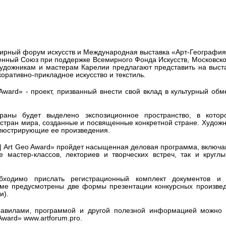
в «Арт-География»
ирный форум искусств и Международная выставка «Арт-География 
енный Союз при поддержке Всемирного Фонда Искусств, Московск
Художникам и мастерам Карелии предлагают представить на выст
оративно-прикладное искусство и текстиль.
Award» - проект, призванный внести свой вклад в культурный об
аны будет выделено экспозиционное пространство, в котор
 стран мира, созданные и посвященные конкретной стране. Художн
иллюстрирующие ее произведения.
 | Art Geo Award» пройдет насыщенная деловая программа, включ
мастер-классов, лекториев и творческих встреч, так и круглы
ходимо прислать регистрационный комплект документов и 
уме предусмотрены две формы презентации конкурсных произвед
и).
правилами, программой и другой полезной информацией можно 
Award» www.artforum.pro.