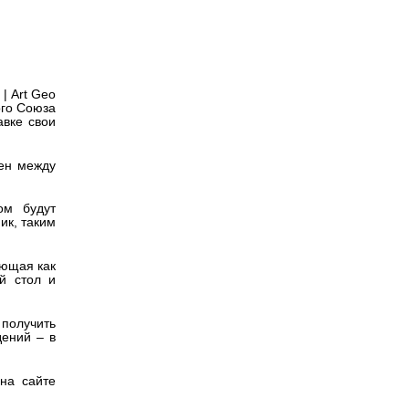
Версия для
слабовидящих
| Art Geo
ого Союза
авке свои
мен между
ом будут
ик, таким
ающая как
й стол и
получить
ений – в
на сайте