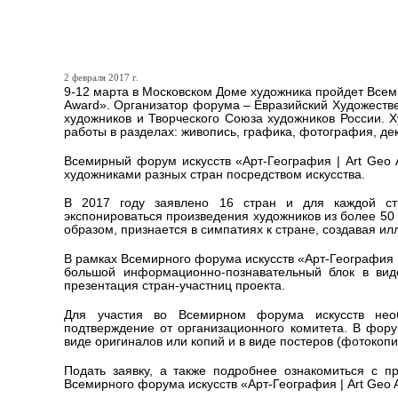
Всемирный форум искусст
2 февраля 2017 г.
9-12 марта в Московском Доме художника пройдет Всем
Award». Организатор форума – Евразийский Художеств
художников и Творческого Союза художников России. 
работы в разделах: живопись, графика, фотография, дек
Всемирный форум искусств «Арт-География | Art Geo 
художниками разных стран посредством искусства.
В 2017 году заявлено 16 стран и для каждой стр
экспонироваться произведения художников из более 50
образом, признается в симпатиях к стране, создавая 
В рамках Всемирного форума искусств «Арт-География
большой информационно-познавательный блок в виде 
презентация стран-участниц проекта.
Для участия во Всемирном форума искусств необ
подтверждение от организационного комитета. В фор
виде оригиналов или копий и в виде постеров (фотокопи
Подать заявку, а также подробнее ознакомиться с 
Всемирного форума искусств «Арт-География | Art Geo 