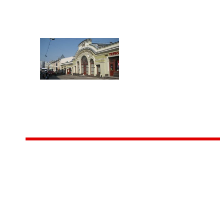
Центр народного творчества и культурных инициатив
185
г. 
"Вытворяем всё
тел
самое традиционное,
e-m
культурное и
Гра
народное"
ПН-