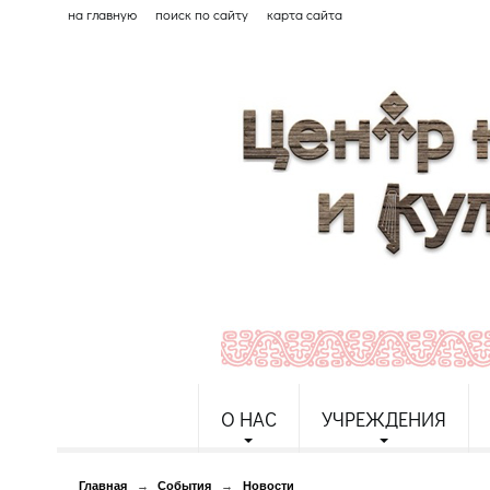
на главную
поиск по сайту
карта сайта
О НАС
УЧРЕЖДЕНИЯ
Главная
→
События
→
Новости