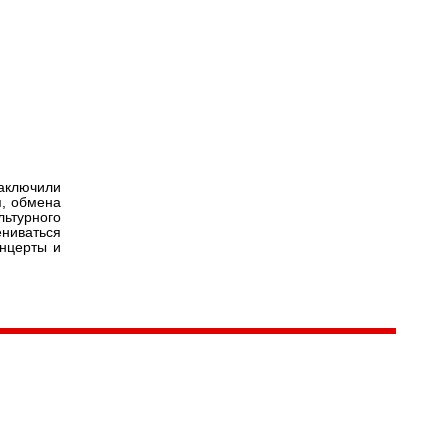
Версия для
слабовидящих
лись
аключили
я, обмена
льтурного
ениваться
онцерты и