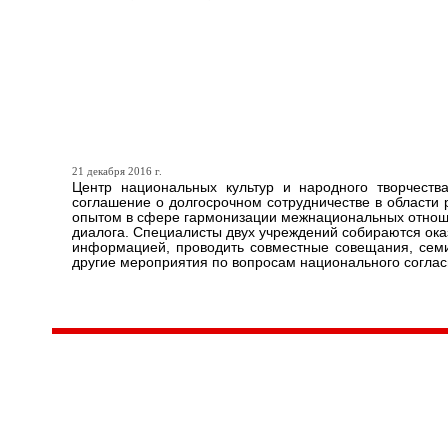
Центр национальных куль
Карелии и Дом дружбы Ле
о сотрудничестве на пять 
21 декабря 2016 г.
Центр национальных культур и народного творчеств
соглашение о долгосрочном сотрудничестве в области 
опытом в сфере гармонизации межнациональных отноше
диалога. Специалисты двух учреждений собираются ока
информацией, проводить совместные совещания, семин
другие мероприятия по вопросам национального согласи
Центр народного творчества и культурных инициатив
185
г. 
"Вытворяем всё
тел
самое традиционное,
e-m
культурное и
Гра
народное"