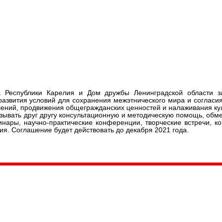
тур и народного творчества
нинградской области договори
лет
а Республики Карелия и Дом дружбы Ленинградской области з
развития условий для сохранения межэтнического мира и согласи
ний, продвижения общегражданских ценностей и налаживания ку
зывать друг другу консультационную и методическую помощь, обм
ары, научно-практические конференции, творческие встречи, к
я. Соглашение будет действовать до декабря 2021 года.
035, Россия, Республика Карелия,
Петрозаводск, пл. Ленина, 2
/факс (8142) 55–95–00
ail:
etnodomrk@yandex.ru
фик работы: