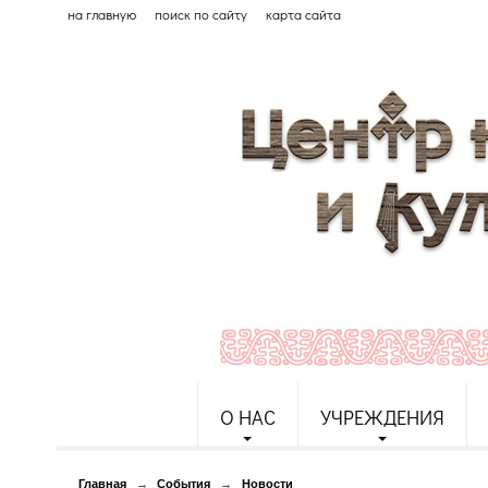
на главную
поиск по сайту
карта сайта
О НАС
УЧРЕЖДЕНИЯ
Главная
→
События
→
Новости