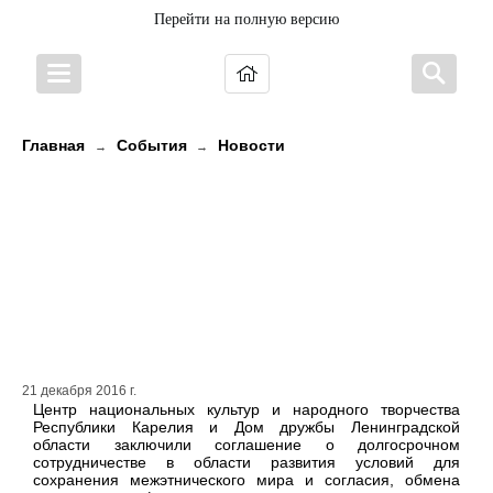
Перейти на полную версию
Главная
События
Новости
→
→
Центр национальных культур и
народного творчества Карелии и
Дом дружбы Ленинградской
области договорились о
сотрудничестве на пять лет
21 декабря 2016 г.
Центр национальных культур и народного творчества
Республики Карелия и Дом дружбы Ленинградской
области заключили соглашение о долгосрочном
сотрудничестве в области развития условий для
сохранения межэтнического мира и согласия, обмена