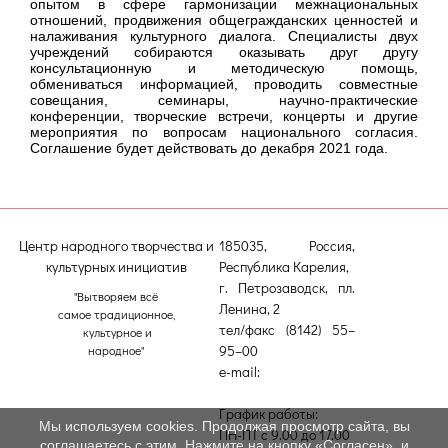
опытом в сфере гармонизации межнациональных
отношений, продвижения общегражданских ценностей и
налаживания культурного диалога. Специалисты двух
учреждений собираются оказывать друг другу
консультационную и методическую помощь,
обмениваться информацией, проводить совместные
совещания, семинары, научно-практические
конференции, творческие встречи, концерты и другие
мероприятия по вопросам национального согласия.
Соглашение будет действовать до декабря 2021 года.
Центр народного творчества и
185035, Россия,
культурных инициатив
Республика Карелия,
г. Петрозаводск, пл.
"Вытворяем всё
Ленина, 2
самое традиционное,
тел/факс (8142) 55–
культурное и
95–00
народное"
e-mail:
etnodomrk@yandex.ru
График работы:
Мы используем cookies. Продолжая просмотр сайта, вы
ПН-ПТ с 9.00 до 17.00
соглашаетесь с этим. Нажмите на кнопку «Согласен», и