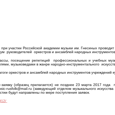
оссийский семинар-практикум
 и ансамблей народных
 при участии Российской академии музыки им. Гнесиных проводит 
икум руководителей оркестров и ансамблей народных инструментов
классы, посещение репетиций профессиональных и учебных муз
телями, музыковедами в жанре народно-инструментального искусст
агоги оркестров и ансамблей народных инструментов учреждений к
-заявку (образец прилагается) не позднее 23 марта 2017 года 
music-rusfolk@mail.ru (заведующий отделом музыкального искусств
астии будут направлены по мере поступления заявок.
3912/