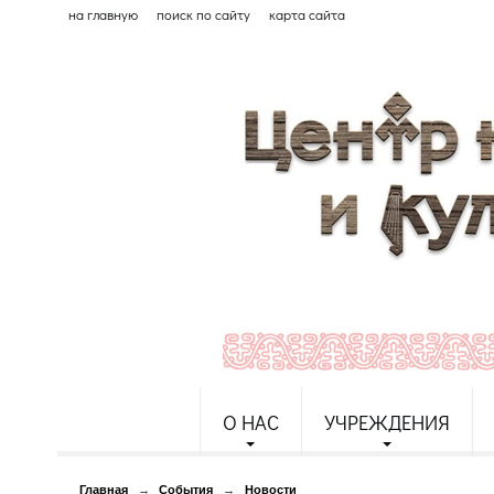
на главную
поиск по сайту
карта сайта
О НАС
УЧРЕЖДЕНИЯ
Главная
→
События
→
Новости