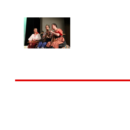
Центр народного творчества и культурных инициатив
185
г. 
"Вытворяем всё
тел
самое традиционное,
e-m
культурное и
Гра
народное"
ПН-