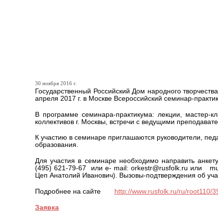
В Москве состоится Всер
руководителей оркестров
инструментов
30 ноября 2016 г.
Государственный Российский Дом народного творчества
апреля 2017 г. в Москве Всероссийский семинар-практ
В программе семинара-практикума: лекции, мастер-
коллективов г. Москвы, встречи с ведущими преподава
К участию в семинаре приглашаются руководители, пед
образования.
Для участия в семинаре необходимо направить анкету
(495) 621-79-67 или e- mail: orkestr@rusfolk.ru или 
Цеп Анатолий Иванович). Вызовы-подтверждения об уч
Подробнее на сайте
http://www.rusfolk.ru/ru/root110/
Заявка