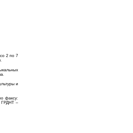
Версия для
слабовидящих
со 2 по 7
.
ыкальных
ва.
ультуры и
по факсу:
а ГРДНТ –